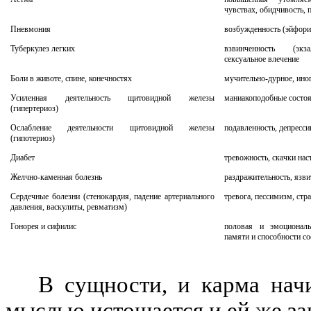
чувствах, обидчивость, 
Пневмония
возбужденность (эйфори
Туберкулез легких
взвинченность (экза
сексуальное влечение
Боли в животе, спине, конечностях
мучительно-дурное, ино
Усиленная деятельность щитовидной железы
маниакоподобные состоя
(гипертериоз)
Ослабление деятельности щитовидной железы
подавленность, депресс
(гипотериоз)
Диабет
тревожность, скачки нас
Желчно-каменная болезнь
раздражительность, язви
Сердечные болезни (стенокардия, падение артериального
тревога, пессимизм, стр
давления, васкулиты, ревматизм)
Гонорея и сифилис
половая и эмоциональ
памяти и способности с
В сущности, и карма нач
мыслью истощается и ей же за