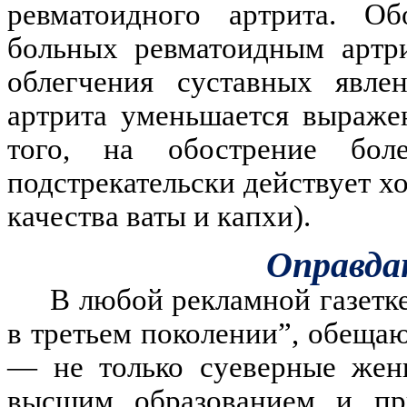
ревматоидного артрита. О
больных ревматоидным артр
облегчения суставных явле
артрита уменьшается выраже
того, на обострение бо
подстрекательски действует х
качества ваты и капхи).
Оправдан
В любой рекламной газетке
в третьем поколении”, обеща
— не только суеверные жен
высшим образованием и пр