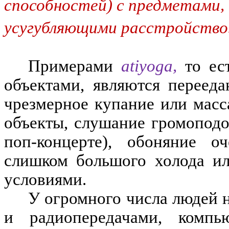
способностей) с предметами,
усугубляющими расстройство
Примерами
atiyoga,
то ес
объектами, являются перееда
чрезмерное купание или масс
объекты, слушание громоподо
поп-концерте), обоняние о
слишком большого холода ил
условиями.
У огромного числа людей н
и радиопередачами, компь