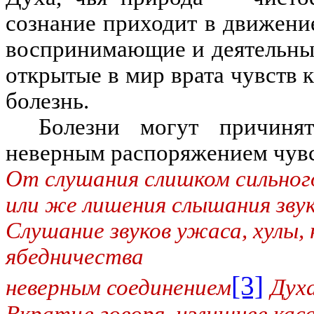
сознание приходит в движение
воспринимающие и деятельные
открытые в мир врата чувств 
болезнь.
Болезни могут причиня
неверным
распоряжением чув
От слушания слишком сильного
или же лишения слышания звук
Слушание звуков ужаса, хулы,
ябедничества
[3]
неверным соединением
Духа
Вкратце говоря, излишнее кас