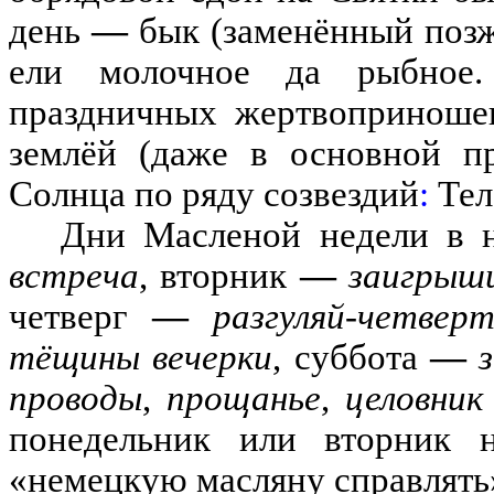
день
—
бык
(
з
аме
н
ённ
ый поз
ели молочное да рыбное
.
праздничных жертвоприноше
земл
ё
й
(
даже в основной пр
Солнца по ряду созвездий
:
Тел
Дни Масленой недели в н
встреча
,
вторник
—
заигрыш
четверг
—
разгуляй-четвер
тёщины вечерки
,
суббота
—
проводы
,
прощанье
,
целовник
понедельник или вторник н
«
немецкую масляну справлять