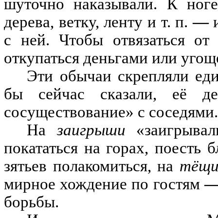
шуточно наказывали
.
К ноге
дерева
,
ветку
,
ленту и т
.
п
.
—
с ней
.
Чтобы отвязаться от
откупаться деньгами или уго
Эти обычаи скрепляли ед
бы сейчас сказали
,
е
ё
д
сосуществование
»
с соседями
.
На
заигрыши
«заигрывал
покататься на горах, поесть 
зятьев полакомиться, на
тёщи
мирное хождение по гостям
борьбы
.