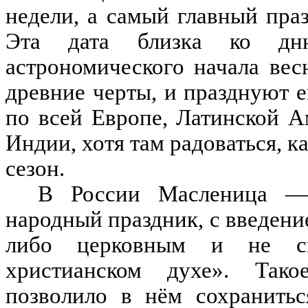
недели, а самый главный пра
Эта дата близка ко дню
астрономического начала вес
древние черты
,
и празднуют е
по всей Европе
,
Латинской А
Индии
,
хотя там радоваться
,
к
сезон
.
В России Масленица
—
народный праздник
,
с введени
либо церковн
ым
и не си
христианском духе
»
.
Тако
позволило
в
нём сохранитьс