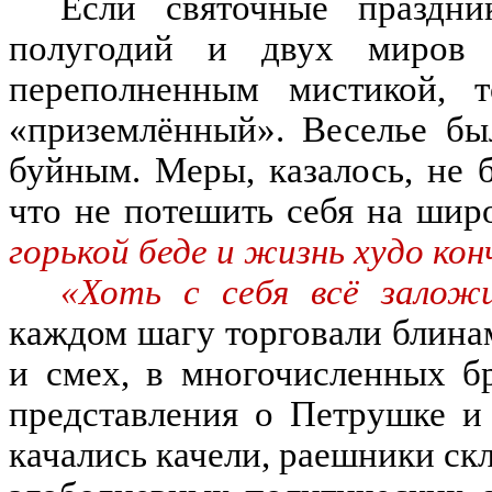
Если святочные праздн
полугодий и двух миров
переполненным мистикой
,
«
приз
емлённ
ый
»
.
Веселье бы
буйным
.
Меры
,
казалось
,
не 
что не потешить
себя
на шир
горькой беде и жизнь худо ко
«Хоть с себя всё залож
каждом шагу торговали блина
и смех
,
в многочисленных бр
представления о Петрушке и
качались качели
,
раешники скл