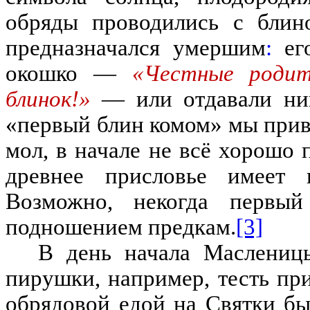
обряды проводились с блин
предназначался умершим
:
ег
окошко
—
«Честные родит
блинок!»
—
или отдавали н
«
первый блин комом
»
мы прив
мол
,
в начале не в
сё
хорошо п
древнее присловье имеет
Возможно
,
некогда первый
подношением предкам
.
[3]
В день начала Маслениц
пирушки
,
например
,
тесть пр
обрядовой едой на Святки б