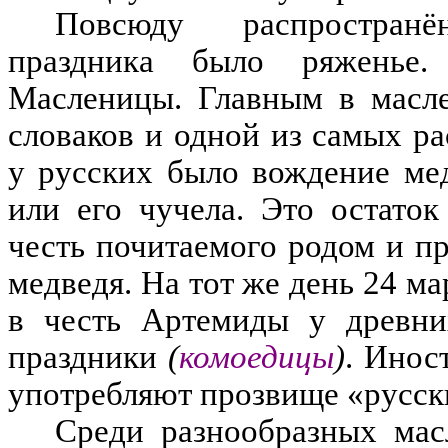
Повсюду р
аспространё
праздника было ряженье
.
Масленицы
.
Главным в масл
словаков и одной из самых р
а
у русских было вождение ме
или его чучела
.
Это остаток
честь почитаемого родом и п
медведя
.
На тот же день 24 м
в честь Артемиды у древни
праздники
(
комоедицы
)
.
Инос
употребляют прозвище
«
русск
Среди разнообразных ма