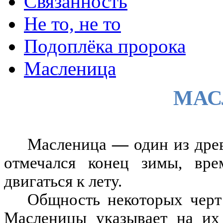
Связанность
Не то, не то
Подоплёка пророка
Масленица
МАС
Масленица
—
один из др
отмечался конец зимы
,
вре
двигаться к лету
.
Общность некоторых черт
Масленицы указывает на их 