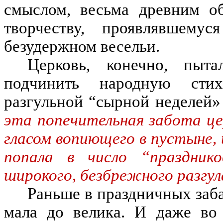
смысл
ом,
весьма древним о
творчеству, проявлявшем
безудержном весельи.
Церковь, конечно, пыт
подчинить народную стих
разгульной
“сырной неделей» 
эта попечительная забота це
гласом вопиющего в пустыне, 
попала в число “праздник
широкого, безбрежного разгул
Раньше в праздничных заба
мала до велика
.
И даже во 