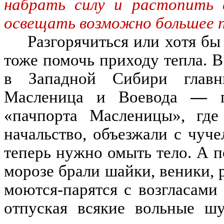
набрать силу и растопить 
освещать возможно большее 
Разгорячиться или хотя бы
тоже помочь приходу тепла
.
В
в Западной Сибири главны
Масленица и Воевода
—
«
пачпорта Масленицы
»
,
где
начальство
,
объезжали с чуч
теперь нужно омыть тело.
А п
морозе брали шайки
,
веники,
моются-парятся с возгласами
отпуская
всякие
вольные шу