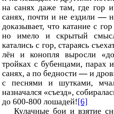
на санях даже там
,
где гор 
санях
,
почти и не ездили
—
н
доказывает
,
что катание с гор
но имело и скрытый смыс
катались с гор
,
стараясь съеха
л
ён
и конопля выросли
«
д
тройках с бубенцами
,
парах 
санях
,
а по бедности
—
и дров
с песнями и шутками
,
мча
назначался
«
съезд
»
,
собиралас
до 600-800 лошадей
!
[6]
Кулачные бои и взятие с