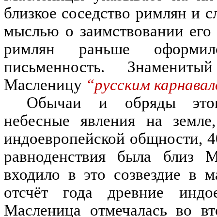
близкое соседство римлян и с
мыслью о заимствовании его 
римлян раньше оформил
письменность.
Знамениты
Масленицу
“русским карнавал
Обычаи и обряды этог
небесные явления на земле
,
индоевропейской общности
,
4
равноденствия была близ 
входило в это созвездие в м
от
счёт
года древние индо
Масленица отмечалась во вт