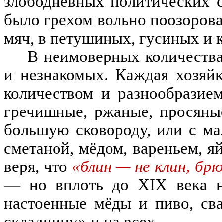
злободневных политических 
было грехом вольно поозорова
мяч
,
в петушиных
,
гусиных и 
В неимоверных количеств
и незнакомых
.
Каждая хозяйк
количеством и разнообразие
гречишные
,
ржаные
,
просяны
большую сковороду
,
или с ма
сметаной
,
м
ёдом
,
вареньем
,
я
веря
,
что
«блин — не клин, брю
—
но вплоть до
XIX
века 
настоенные м
ёд
ы и пиво
,
св
складчину
»
и на всех
.