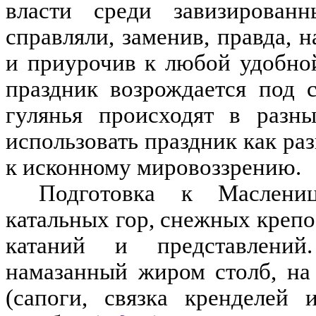
власти среди завизированн
справляли
,
заменив
,
правда
,
н
и приурочив к любой удобной
праздник возрождается под 
гулянья происходят в разн
использовать праздник как р
к исконному мировоззрению
.
Подготовка к Маслениц
катальных гор
,
снежных крепо
катаний и представлений
.
намазанный жиром
столб
,
на
(
сапоги
,
связка кренделей 