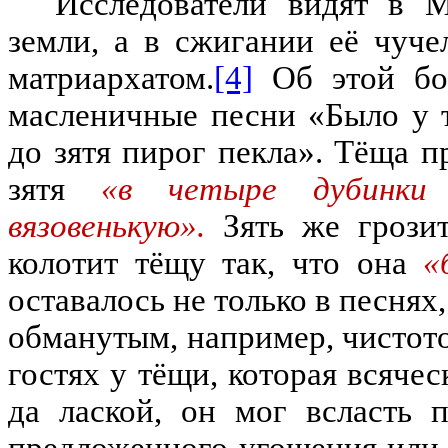
Исследователи видят в 
земли
,
а в сжигании е
ё
чуче
матриархатом
.
[4]
Об этой бо
масленичные песни
«
Было у 
до зятя пирог пекла
»
.
Т
ёщ
а п
зятя
«в четыре дубинки 
вязовенькую».
Зять же грози
колотит т
ёщ
у так
,
что она
«
оставалось не только в песнях
,
обманутым
,
например
,
чистот
гостях у т
ёщ
и
,
которая всячес
да лаской
,
он мог всласть п
предложенного угощения или