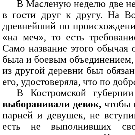
В Масленую неделю две н
в гости друг к другу
.
На Во
древнейший по происхождени
«
на меч
»
,
то есть требован
Само название этого обычая 
была и боевым объединением
,
из другой деревни был обяза
его
,
удостоверяла
,
что по добр
В Костромской губернии
выборанивали девок,
чтобы 
парней и девушек
,
не вступ
есть не выполнивших сво