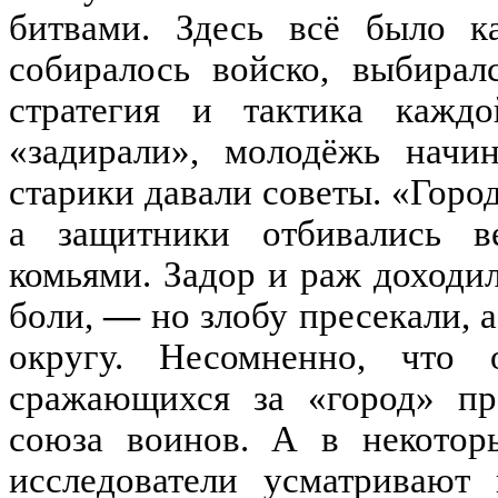
битвами
.
Здесь в
сё
было ка
собиралось войско
,
выбирал
стратегия и тактика кажд
«
задирали
»
,
м
олодёж
ь начи
старики давали советы
.
«
Горо
а защитники отбивались в
комьями
.
Задор и раж доходил
боли
,
—
но злобу пресекали
,
а
округу
.
Несомненно
,
что 
сражающихся за
«
город
»
пр
союза воинов
.
А в некотор
исследователи усматривают