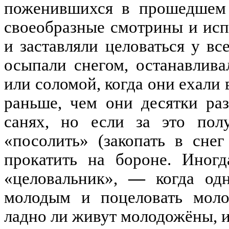
поженившихся в прошедшем
своеобразные смотрины и ис
и заставляли целоваться у все
осыпали снегом
,
останавлива
или соломой
,
когда они ехали 
раньше
,
чем они десятки ра
санях
,
но если за это пол
«
посолить
»
(
закопать в сне
прокатить на бороне
.
Иногд
«
целовальник
»
,
—
когда од
молодым и поцеловать мол
ладно ли живут м
олодожён
ы
,