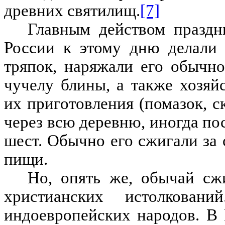
древних святилищ
.
[7]
Главным действом праздн
России к этому дню делали
тряпок
,
наряжали его обычн
чучелу блины
,
а также хозяй
их приготовления
(
помазок
,
с
через всю деревню
,
иногда по
шест
.
Обычно его сжигали за 
пищи
.
Но
,
опять же, обычай сж
христианских истолкований
индоевропейских народов
. В