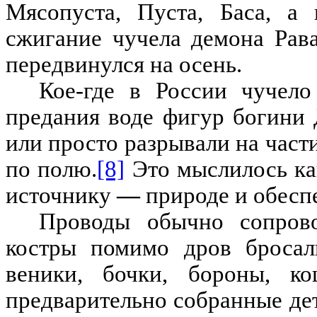
Мясопуста
,
Пуста
,
Баса
, а 
сжигание чучела демона Рав
передвинулся на осень
.
Кое-где
в России
чучело
предания воде фигур богини 
или просто разрывали на част
по полю
.
[8]
Это мыслилось к
источнику
—
природе и обесп
Проводы обычно сопрово
костры помимо дров бросал
веники
,
бочки
,
бороны
,
к
предварительно собранные
де