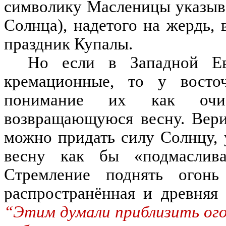
символику Масленицы указыва
Солнца
)
,
надетого на жердь
,
праздник Купалы
.
Но если в Западной Ев
кремационные
,
то у восто
понимание их как очис
возвращающуюся весну
.
Вер
можно придать силу Солнцу
,
весну как бы
«
подмаслив
Стремление поднять огон
распростран
ё
нная и древняя 
“Этим думали приблизить огон