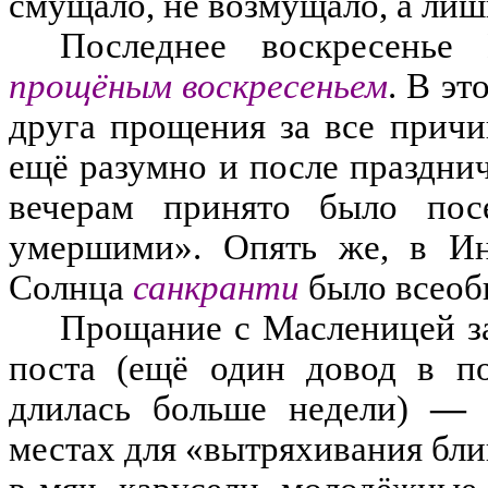
смущало
,
не возмущало
,
а лиш
Последнее воскресенье
прощ
ё
ным воскресеньем
.
В эт
друга прощения за все при
чи
ещё разумно и после празднич
вечерам принято было пос
умершими
»
.
Опять же
,
в Ин
Солнца
санкранти
было всео
Прощание с Масленицей з
поста
(
е
щё
один довод в по
длилась больше недели
)
—
местах для
«
вытряхивания бл