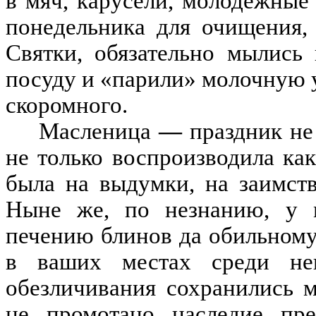
в мяч
,
карусели
,
м
олодёж
ные 
понедельника для очищения
,
Святки
,
обязательно мылись
посуду и
«
парили
»
молочную 
скоромного
.
Масленица
—
праздник не 
не только воспроизводила ка
была на выдумки
,
на заимст
Н
ыне
же,
по незнанию
,
у 
печению блинов да обильному
в ваших местах среди неп
обезличивания сохранились 
не промотано наследие пр