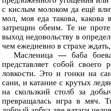
с кислым молоком да е
щё
вли
мол
,
моя еда такова
,
какова 
затрещин обеим
.
Те не проте
выход недовольству в определ
чем ежедневно в страхе ждать
,
Масленица
—
баба боев
представляет собой своего 
ловкости
.
Это и гонки на са
сани
,
и катание с крутых ледя
на скользкий столб за добы
превращалась игра в мяч
.
Т
добрый арбуз две ватаги челов