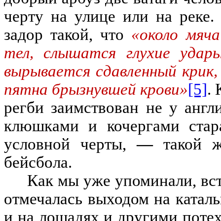
черту на улице или на реке
.
задор такой
,
что
«около мяча
тел, слышатся глухие удары
вырывается сдавленный крик,
пятна брызнувшей крови»
[5]
.
регби заимствован не у англ
клюшками и кочергами стар
условной черты
,
—
такой 
бейсбола
.
Как мы уже упоминали
,
вс
отмечалась выходом на катал
и на лошадях и другими поте