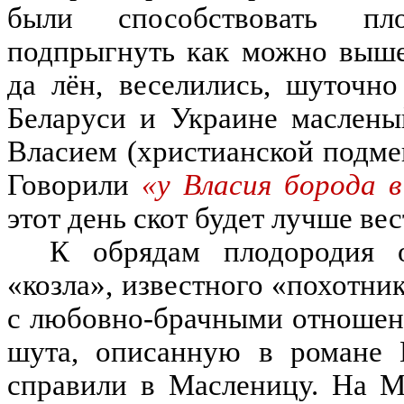
были способствовать пло
подпрыгнуть как можно выш
да л
ён
,
веселились
,
шуточно
Беларуси и Украине маслены
Власием
(
христианской подме
Говорили
«у Власия борода в
этот день скот будет лучше ве
К обрядам плодородия о
«
козла
»
,
известного
«
похотни
с любовно-брачными отноше
шута
, описанную
в романе 
справили
в
Масленицу
.
На М