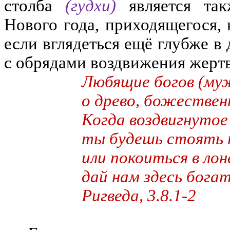
столба
(гудхи)
является та
Нового года
,
приходящегося
,
если вглядеться ещё глубже в
с обрядами в
оздви
жения жерт
Л
юбящие богов (му
о древо, божествен
Когда воздвигнуто
ты будешь стоять 
или покоиться в ло
дай
нам
здесь бога
Ригведа, 3.8.1-2