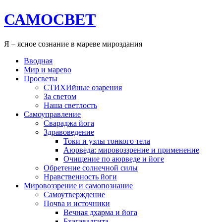
САМОСВЕТ
Я – ясное сознание в мареве мироздания
Вводная
Мир и марево
Просветы
СТИХИйные озарения
За светом
Наша светлость
Самоуправление
Свараджа йога
Здравоведение
Токи и узлы тонкого тела
Аюрведа: мировоззрение и применение
Очищение по аюрведе и йоге
Обретение солнечной силы
Нравственность йоги
Мировоззрение и самопознание
Самоутверждение
Почва и источники
Вечная дхарма и йога
Бхагавадгита