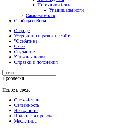
Источники йоги
Упанишады йоги
Самобытность
Свобода и Воля
О среде
Устройство и развитие сайта
"Осебятина"
Связь
Соучастие
Книжная полка
Справки и пояснения
Проблески
Новое в среде
Спокойствие
Связанность
Не то, не то
Подоплёка пророка
Масленица