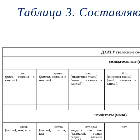
Таблица 3. Составля
ДХАТУ (телесные со
созидательные (
сок
кровь
мясо
Жир
(раса
, связана к
(ракта
, связана с
(мышечная ткань)
(жировая ткань)
капхой)
питтой)
(мамса
, связана к
(меда
, связана к
капхой)
капхой
нечистоты (мала)
слизь
жёлчь
отходы
пот,
(капха), мокрота
(питта), моча,
воздуха или газы
кал
(кхамала), ушная
“сера”, глазной