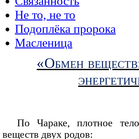
Связанность
Не то, не то
Подоплёка пророка
Масленица
«Обмен веществ»
энергетич
По Чараке, плотное тел
веществ двух родов: