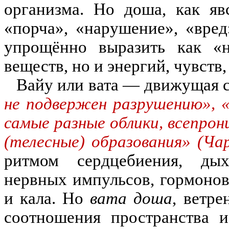
организма. Но доша, как яв
«порча», «нарушение», «вре
упрощённо выразить как
«н
веществ, но и энергий, чувств
Вайу или вата — движущая с
не подвержен разрушению», 
самые разные облики, всепро
(телесные) образования» (Чар
ритмом сердцебиения, дых
нервных импульсов, гормонов,
и кала. Но
вата доша
, ветр
соотношения пространства и