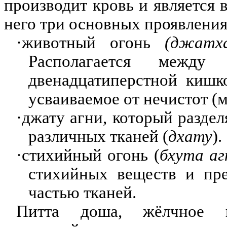
производит кровь и является
него три основных проявления
·
животный огонь
(джатх
Располагается межд
двенадцатиперстной кишк
усваиваемое от нечистот (м
·
джату агни, который раздел
различных тканей (
дхату
).
·
стихийный огонь (
бхута аг
стихийных веществ и пре
частью тканей.
Питта доша, жёлчное 