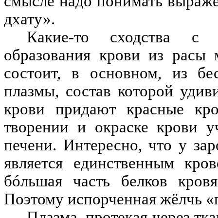
смысле надо понимать выраж
дхату».
Какие-то сходства с 
образования крови из расы 
состоит, в основном, из б
плазмы, состав которой удив
крови придают красные кро
творении и окраске крови у
печени. Интересно, что у за
является единственным кров
бóльшая часть белков кровя
Поэтому испорченная жёлчь «п
Плазма, протекая через тка